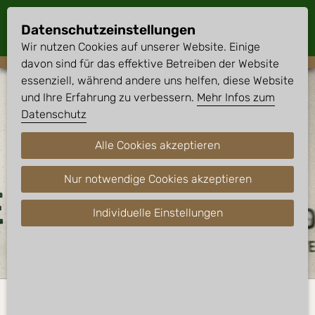
Datenschutzeinstellungen
Wir nutzen Cookies auf unserer Website. Einige
davon sind für das effektive Betreiben der Website
essenziell, während andere uns helfen, diese Website
und Ihre Erfahrung zu verbessern.
Mehr Infos zum
Datenschutz
Alle Cookies akzeptieren
Nur notwendige Cookies akzeptieren
Individuelle Einstellungen